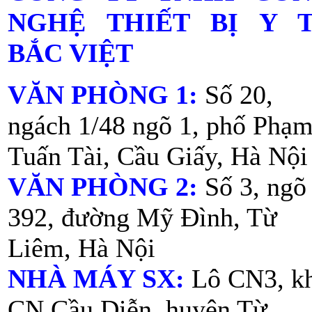
NGHỆ THIẾT BỊ Y 
BẮC VIỆT
VĂN PHÒNG 1:
Số 20,
ngách 1/48 ngõ 1, phố Phạ
Tuấn Tài, Cầu Giấy, Hà Nội
VĂN PHÒNG 2:
Số 3, ngõ
392, đường Mỹ Đình, Từ
Liêm, Hà Nội
NHÀ MÁY SX:
Lô CN3, k
CN Cầu Diễn, huyện Từ