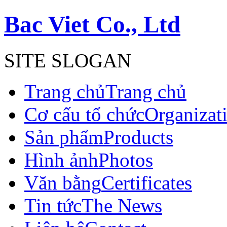
Bac Viet Co., Ltd
SITE SLOGAN
Trang chủ
Trang chủ
Cơ cấu tổ chức
Organizat
Sản phẩm
Products
Hình ảnh
Photos
Văn bằng
Certificates
Tin tức
The News