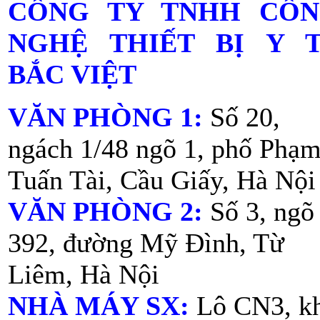
CÔNG TY TNHH CÔ
NGHỆ THIẾT BỊ Y 
BẮC VIỆT
VĂN PHÒNG 1:
Số 20,
ngách 1/48 ngõ 1, phố Phạ
Tuấn Tài, Cầu Giấy, Hà Nội
VĂN PHÒNG 2:
Số 3, ngõ
392, đường Mỹ Đình, Từ
Liêm, Hà Nội
NHÀ MÁY SX:
Lô CN3, k