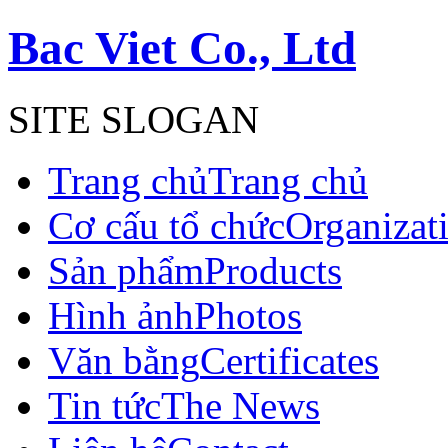
Bac Viet Co., Ltd
SITE SLOGAN
Trang chủ
Trang chủ
Cơ cấu tổ chức
Organizat
Sản phẩm
Products
Hình ảnh
Photos
Văn bằng
Certificates
Tin tức
The News