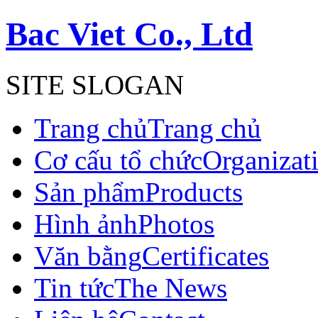
Bac Viet Co., Ltd
SITE SLOGAN
Trang chủ
Trang chủ
Cơ cấu tổ chức
Organizat
Sản phẩm
Products
Hình ảnh
Photos
Văn bằng
Certificates
Tin tức
The News