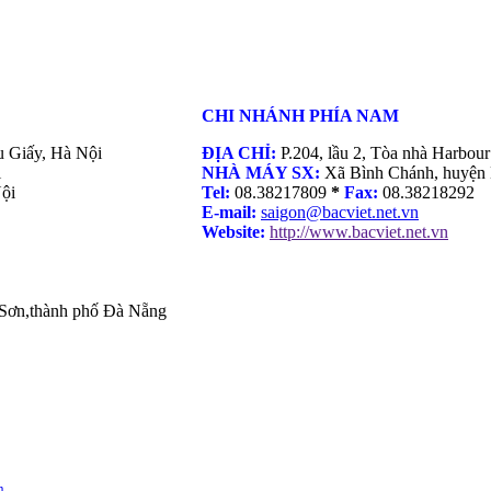
CHI NHÁNH PHÍA NAM
u Giấy, Hà Nội
ĐỊA CHỈ:
P.204, lầu 2, Tòa nhà Harbo
***
i
NHÀ MÁY SX:
Xã Bình Chánh, huyện 
ội
Tel:
08.38217809
*
Fax:
08.38218292
E-mail:
saigon@bacviet.net.vn
Website:
http://www.bacviet.net.vn
***
Sơn,thành phố Đà Nẵng
n
.