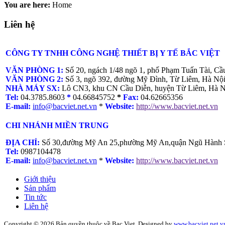
You are here:
Home
Liên hệ
CÔNG TY TNHH CÔNG NGHỆ THIẾT BỊ Y TẾ BẮC VIỆT
VĂN PHÒNG 1:
Số 20, ngách 1/48 ngõ 1, phố Phạm Tuấn Tài, Cầ
VĂN PHÒNG 2:
Số 3, ngõ 392, đường Mỹ Đình, Từ Liêm, Hà Nộ
NHÀ MÁY SX:
Lô CN3, khu CN Cầu Diễn, huyện Từ Liêm, Hà N
Tel:
04.3785.8603
*
04.66845752
*
Fax:
04.62665356
E-mail:
info@bacviet.net.vn
*
Website:
http://www.bacviet.net.vn
CHI NHÁNH MIỀN TRUNG
ĐỊA CHỈ:
Số 30,đường Mỹ An 25,phường Mỹ An,quận Ngũ Hành 
Tel:
0987104478
E-mail:
info@bacviet.net.vn
*
Website:
http://www.bacviet.net.vn
Giới thiệu
Sản phẩm
Tin tức
Liên hệ
Copyright © 2026 Bản quyền thuộc về Bac Viet. Designed by
www.bacviet.net.v