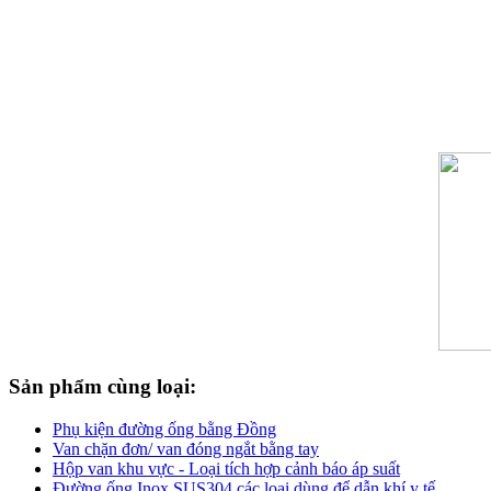
Sản phẩm cùng loại:
Phụ kiện đường ống bằng Đồng
Van chặn đơn/ van đóng ngắt bằng tay
Hộp van khu vực - Loại tích hợp cảnh báo áp suất
Đường ống Inox SUS304 các loại dùng để dẫn khí y tế