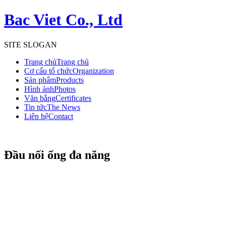
Bac Viet Co., Ltd
SITE SLOGAN
Trang chủ
Trang chủ
Cơ cấu tổ chức
Organization
Sản phẩm
Products
Hình ảnh
Photos
Văn bằng
Certificates
Tin tức
The News
Liên hệ
Contact
Đầu nối ống đa năng